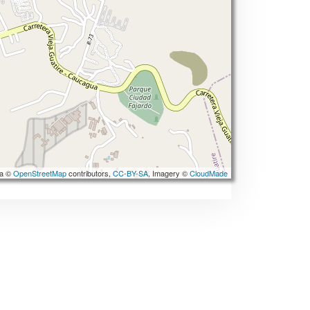
ta ©
OpenStreetMap
contributors,
CC-BY-SA
, Imagery ©
CloudMade