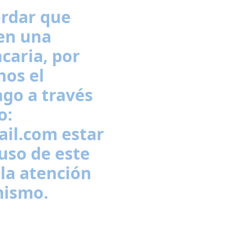
caria, por
nos el
go a través
o:
il.com estar
 uso de este
 la atención
mismo.