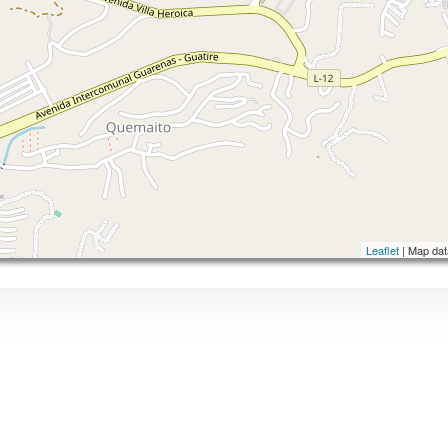
Leaflet
| Map da